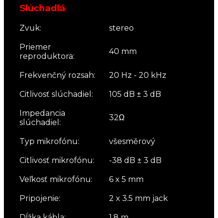
Slúchadlá
Zvuk:
stereo
Priemer
40 mm
reproduktora:
Frekvenčný rozsah:
20 Hz - 20 kHz
Citlivosť slúchadiel:
105 dB ± 3 dB
Impedancia
32Ω
slúchadiel:
Typ mikrofónu:
všesměrový
Citlivosť mikrofónu:
-38 dB ± 3 dB
Veľkosť mikrofónu:
6 x 5 mm
Pripojenie:
2 x 3.5 mm jack
Dĺžka kábla:
1.8 m