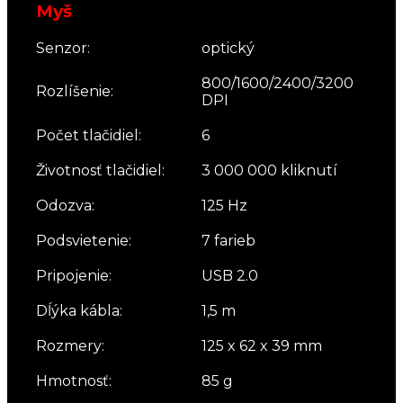
Myš
Senzor:
optický
800/1600/2400/3200
Rozlíšenie:
DPI
Počet tlačidiel:
6
Životnosť tlačidiel:
3 000 000 kliknutí
Odozva:
125 Hz
Podsvietenie:
7 farieb
Pripojenie:
USB 2.0
Dĺýka kábla:
1,5 m
Rozmery:
125 x 62 x 39 mm
Hmotnosť:
85 g