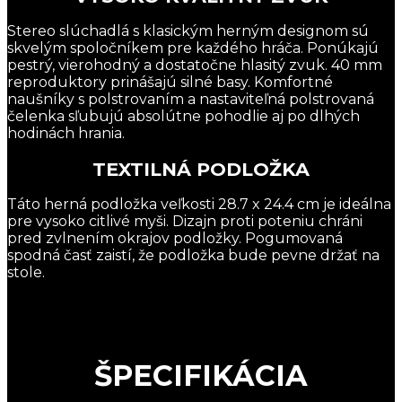
Stereo slúchadlá s klasickým herným designom sú
skvelým spoločníkem pre každého hráča. Ponúkajú
pestrý, vierohodný a dostatočne hlasitý zvuk. 40 mm
reproduktory prinášajú silné basy. Komfortné
naušníky s polstrovaním a nastaviteľná polstrovaná
čelenka sľubujú absolútne pohodlie aj po dlhých
hodinách hrania.
TEXTILNÁ PODLOŽKA
Táto herná podložka veľkosti 28.7 x 24.4 cm je ideálna
pre vysoko citlivé myši. Dizajn proti poteniu chráni
pred zvlnením okrajov podložky. Pogumovaná
spodná časť zaistí, že podložka bude pevne držať na
stole.
ŠPECIFIKÁCIA