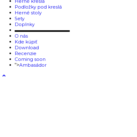
Herné kreslá
Podložky pod kreslá
Herné stoly
Sety
Doplnky
▬▬▬▬▬▬▬▬▬▬▬▬
O nás
Kde kúpiť
Download
Recenzie
Coming soon
">
Ambasádor