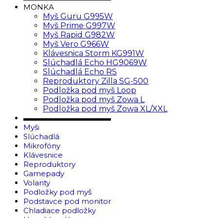
MONKA
Myš Guru G995W
Myš Prime G997W
Myš Rapid G982W
Myš Vero G966W
Klávesnica Storm KG991W
Slúchadlá Echo HG9069W
Slúchadlá Echo RS
Reproduktory Zilla SG-500
Podložka pod myš Loop
Podložka pod myš Zowa L
Podložka pod myš Zowa XL/XXL
▬▬▬▬▬▬▬▬▬▬▬▬
Myši
Slúchadlá
Mikrofóny
Klávesnice
Reproduktory
Gamepady
Volanty
Podložky pod myš
Podstavce pod monitor
Chladiace podložky