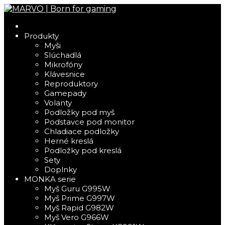
Produkty
Myši
Slúchadlá
Mikrofóny
Klávesnice
Reproduktory
Gamepady
Volanty
Podložky pod myš
Podstavce pod monitor
Chladiace podložky
Herné kreslá
Podložky pod kreslá
Sety
Doplnky
MONKA serie
Myš Guru G995W
Myš Prime G997W
Myš Rapid G982W
Myš Vero G966W