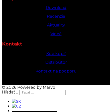
Download
Recenzie
Aktuality
Videá
Kontakt
Kde kúpiť
Distribútor
Kontakt na podporu
© 2026 Powered by Marvo
Hľadať ...
▬▬▬▬▬▬▬▬▬▬▬▬