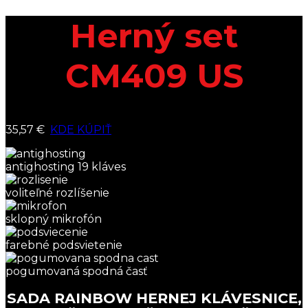
Herný set
CM409 US
35,57 €
KDE KÚPIŤ
antighosting 19 kláves
voliteľné rozlíšenie
sklopný mikrofón
farebné podsvietenie
pogumovaná spodná časť
SADA RAINBOW HERNEJ KLÁVESNICE,