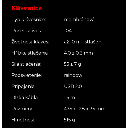
Klávesnica
Typ klávesnice:
membránová
Počet kláves:
104
Životnosť kláves:
až 10 mil. stlačení
H´bka stlačenia:
4.0 ± 0.3 mm
Sila stlačenia:
55 ± 7 g
Podsvietenie:
rainbow
Pripojenie:
USB 2.0
Dĺžka kábla:
1.5 m
Rozmery:
435 x 128 x 35 mm
Hmotnosť:
515 g