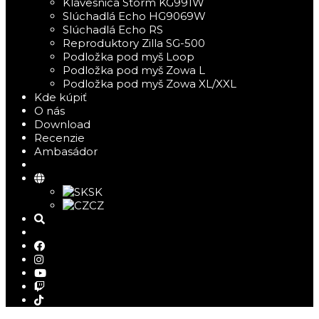
Klávesnica Storm KG991W
Slúchadlá Echo HG9069W
Slúchadlá Echo RS
Reproduktory Zilla SG-500
Podložka pod myš Loop
Podložka pod myš Zowa L
Podložka pod myš Zowa XL/XXL
Kde kúpiť
O nás
Download
Recenzie
Ambasádor
SK
CZ