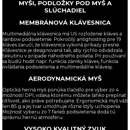
MYŠI, PODLOŽKY POD MYŠ A
SLÚCHADIEL
MEMBRÁNOVÁ KLÁVESNICA
Multimediálna klávesnica má US rozloženie kláves a
rainbow podsvietenie. Pokročilý antighosting pre 19
kláves zaručí, že klávesnica vykoná príkazy presne.
Klávesnice je designovaná tak, aby rýchlo odvádzala
tekutinu v prípade náhodného poliatia. Pri používaní
sa budú hodiť napr. funkcia zámky kláves, funkcia
ovládania podsvietenia a multimediálne klávesy.
AERODYNAMICKÁ MYŠ
Optická herná myš ponúka tlačidlo pre výber zo 4
možností DPI, vďaka ktorému môžete ľahko prepínať
citlivosť, ako práve potrebujete. Ergonomická myš váži
len 85 g a jej tvar umožňuje rôzne štýly uchopenia.
Možnosť výberu zo 7 farieb podsvietenia dodá tú
správnu hernú atmosféru.
VYSOKO KVALITNÝ ZVUK