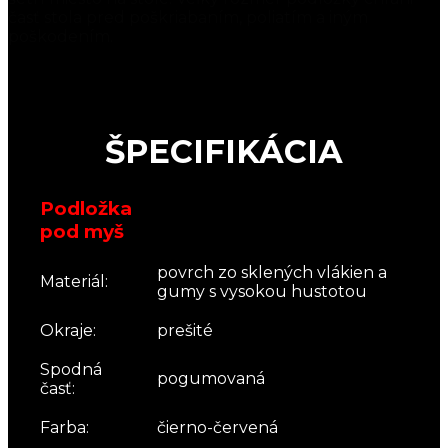
časť stola pred poškriabaním, poliatím a iným
poškodením.
ŠPECIFIKÁCIA
Podložka
pod myš
povrch zo sklených vlákien a
Materiál:
gumy s vysokou hustotou
Okraje:
prešité
Spodná
pogumovaná
časť:
Farba:
čierno-červená