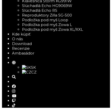
Klávesnica Storm KG991W
Slúchadlá Echo HG9069W
Slúchadlá Echo RS
Reproduktory Zilla SG-500
Podložka pod myš Loop
Podložka pod myš Zowa L
Podložka pod myš Zowa XL/XXL
Kde kúpiť
O nás
Download
Recenzie
Ambasádor
SK
CZ