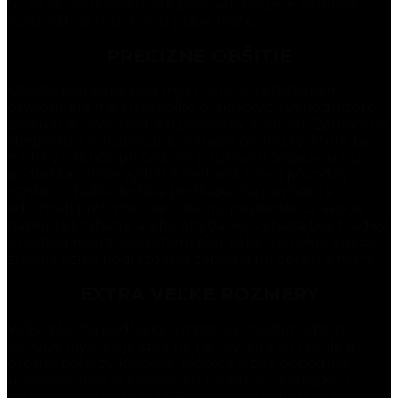
to, že sa podložka bude posúvať, môžete sa lepšie
sústrediť na hru, ktorú práve hráte.
PRECÍZNE OBŠITIE
Obšitie podložky pod myš nie je len estetickým
prvkom, ale má aj niekoľko praktických výhod, ktoré
zvyšujú jej životnosť a užívateľský komfort. Zabraňuje
štiepeniu a odlupovaniu okrajov podložky, ktoré by
mohli vzniknúť pri častom používaní. Vďaka tomu
podložka dlhšie vydrží a zachová si svoj pôvodný
vzhľad. Obšitie dodáva podložke na pevnosti a
odolnosti proti mechanickému poškodeniu, ako je
napríklad ťahanie alebo ohýbanie. Vytvára tiež hladký
prechod medzi povrchom podložky a jej okrajom, čo
znižuje riziko podráždenia zápästia pri opretí o hranu.
EXTRA VEĽKÉ ROZMERY
Veľká plocha podložky umožňuje neobmedzené
pohyby myši, čo je ideálne na hry, kde sú rýchle a
presné pohyby kľúčové. Môžete si tiež pohodlne
umiestniť myš aj klávesnicu na jednu podložku, čo
šetrí miesto na stole. Veľký rozmer podložky chráni