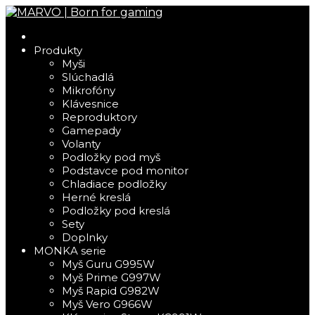
Produkty
Myši
Slúchadlá
Mikrofóny
Klávesnice
Reproduktory
Gamepady
Volanty
Podložky pod myš
Podstavce pod monitor
Chladiace podložky
Herné kreslá
Podložky pod kreslá
Sety
Doplnky
MONKA serie
Myš Guru G995W
Myš Prime G997W
Myš Rapid G982W
Myš Vero G966W