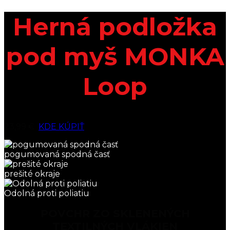
Herná podložka
pod myš MONKA
Loop
23,99 €
KDE KÚPIŤ
pogumovaná spodná časť
prešité okraje
Odolná proti poliatiu
POVCHR ZO SKLENENÝCH
TEXTILNÝCH VLÁKIEN