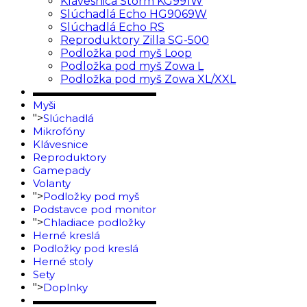
Klávesnica Storm KG991W
Slúchadlá Echo HG9069W
Slúchadlá Echo RS
Reproduktory Zilla SG-500
Podložka pod myš Loop
Podložka pod myš Zowa L
Podložka pod myš Zowa XL/XXL
▬▬▬▬▬▬▬▬▬▬▬▬
Myši
">
Slúchadlá
Mikrofóny
Klávesnice
Reproduktory
Gamepady
Volanty
">
Podložky pod myš
Podstavce pod monitor
">
Chladiace podložky
Herné kreslá
Podložky pod kreslá
Herné stoly
Sety
">
Doplnky
▬▬▬▬▬▬▬▬▬▬▬▬