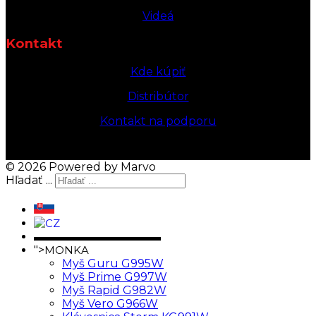
Videá
Kontakt
Kde kúpiť
Distribútor
Kontakt na podporu
© 2026 Powered by Marvo
Hľadať ...
▬▬▬▬▬▬▬▬▬▬▬▬
">
MONKA
Myš Guru G995W
Myš Prime G997W
Myš Rapid G982W
Myš Vero G966W