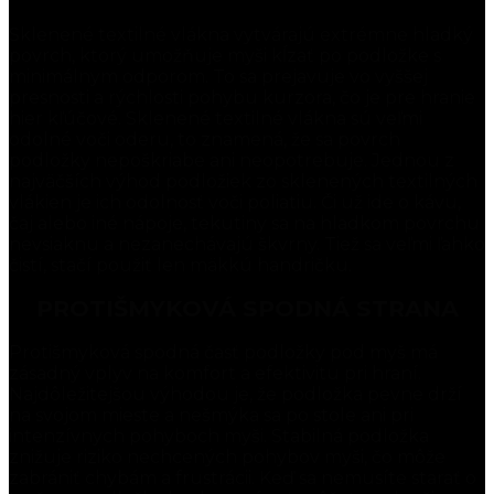
Sklenené textilné vlákna vytvárajú extrémne hladký
povrch, ktorý umožňuje myši kĺzať po podložke s
minimálnym odporom. To sa prejavuje vo vyššej
presnosti a rýchlosti pohybu kurzora, čo je pre hranie
hier kľúčové. Sklenené textilné vlákna sú veľmi
odolné voči oderu, to znamená, že sa povrch
podložky nepoškriabe ani neopotrebuje. Jednou z
najväčších výhod podložiek zo sklenených textilných
vlákien je ich odolnosť voči poliatiu. Či už ide o kávu,
čaj alebo iné nápoje, tekutiny sa na hladkom povrchu
nevsiaknu a nezanechávajú škvrny. Tiež sa veľmi ľahko
čistí, stačí použiť len mäkkú handričku.
PROTIŠMYKOVÁ SPODNÁ STRANA
Protišmyková spodná časť podložky pod myš má
zásadný vplyv na komfort a efektivitu pri hraní.
Najdôležitejšou výhodou je, že podložka pevne drží
na svojom mieste a nešmýka sa po stole ani pri
intenzívnych pohyboch myši. Stabilná podložka
znižuje riziko nechcených pohybov myši, čo môže
zabrániť chybám a frustrácii. Keď sa nemusíte starať o