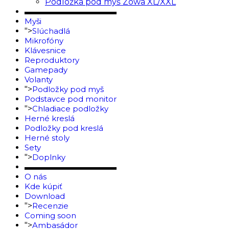
Podložka pod myš Zowa XL/XXL
▬▬▬▬▬▬▬▬▬▬▬▬
Myši
">
Slúchadlá
Mikrofóny
Klávesnice
Reproduktory
Gamepady
Volanty
">
Podložky pod myš
Podstavce pod monitor
">
Chladiace podložky
Herné kreslá
Podložky pod kreslá
Herné stoly
Sety
">
Doplnky
▬▬▬▬▬▬▬▬▬▬▬▬
O nás
Kde kúpiť
Download
">
Recenzie
Coming soon
">
Ambasádor