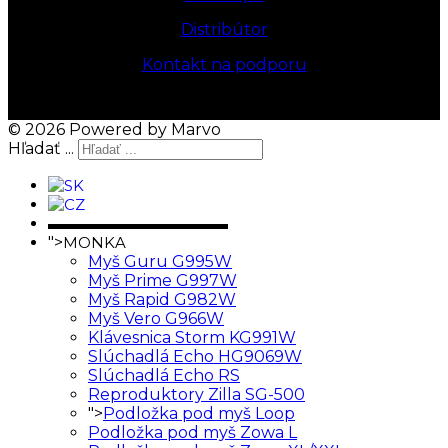
Distribútor
Kontakt na podporu
© 2026 Powered by Marvo
Hľadať ...
▬▬▬▬▬▬▬▬▬▬▬▬
">
MONKA
Myš Guru G995W
Myš Prime G997W
Myš Rapid G982W
Myš Vero G966W
Klávesnica Storm KG991W
Slúchadlá Echo HG9069W
Slúchadlá Echo RS
Reproduktory Zilla SG-500
">
Podložka pod myš Loop
Podložka pod myš Zowa L