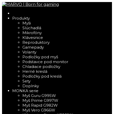
Produkty
Myši
Slúchadlá
Mikrofóny
Klávesnice
Reproduktory
Gamepady
Volanty
Podložky pod myš
Podstavce pod monitor
Chladiace podložky
Herné kreslá
Podložky pod kreslá
Sety
Doplnky
MONKA serie
Myš Guru G995W
Myš Prime G997W
Myš Rapid G982W
Myš Vero G966W