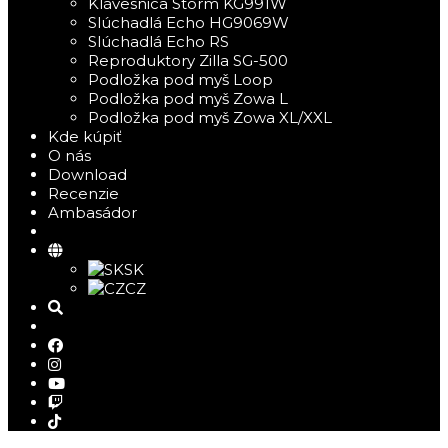
Klávesnica Storm KG991W
Slúchadlá Echo HG9069W
Slúchadlá Echo RS
Reproduktory Zilla SG-500
Podložka pod myš Loop
Podložka pod myš Zowa L
Podložka pod myš Zowa XL/XXL
Kde kúpiť
O nás
Download
Recenzie
Ambasádor
SK
CZ