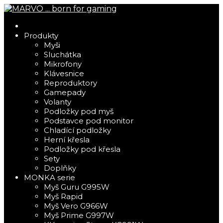
Produkty
Myši
Sluchátka
Mikrofony
Klávesnice
Reproduktory
Gamepady
Volanty
Podložky pod myš
Podstavce pod monitor
Chladící podložky
Herní křesla
Podložky pod křesla
Sety
Doplňky
MONKA serie
Myš Guru G995W
Myš Rapid
Myš Vero G966W
Myš Prime G997W