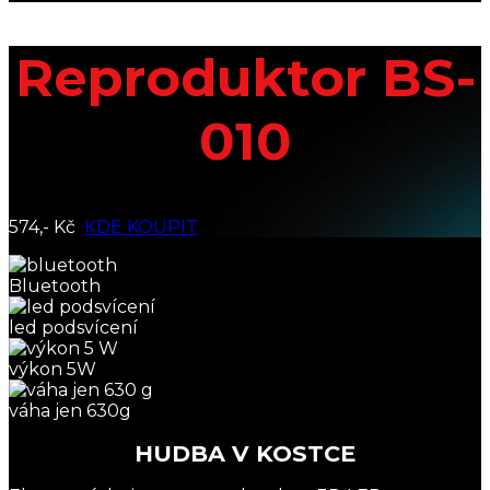
Reproduktor BS-
010
574,- Kč
KDE KOUPIT
Bluetooth
led podsvícení
výkon 5W
váha jen 630g
HUDBA V KOSTCE