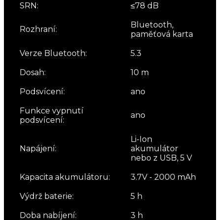
SRN:
≤78 dB
Bluetooth,
Rozhraní:
paměťová karta
Verze Bluetooth:
5.3
Dosah:
10 m
Podsvícení:
ano
Funkce vypnutí
ano
podsvícení:
Li-Ion
Napájení:
akumulátor
nebo z USB, 5 V
Kapacita akumulátoru:
3.7V - 2000 mAh
Výdrž baterie:
5 h
Doba nabíjení:
3 h