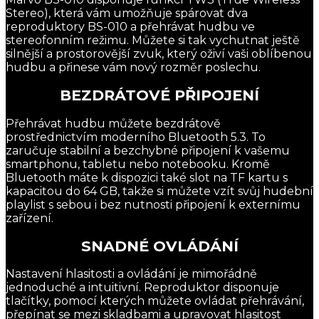
Stereo), která vám umožňuje spárovat dva
reproduktory BS-010 a přehrávat hudbu ve
stereofonním režimu. Můžete si tak vychutnat ještě
silnější a prostorovější zvuk, který oživí vaši oblíbenou
hudbu a přinese vám nový rozměr poslechu.
BEZDRÁTOVÉ PŘIPOJENÍ
Přehrávat hudbu můžete bezdrátově
prostřednictvím moderního Bluetooth 5.3. To
zaručuje stabilní a bezchybné připojení k vašemu
smartphonu, tabletu nebo notebooku. Kromě
Bluetooth máte k dispozici také slot na TF kartu s
kapacitou do 64 GB, takže si můžete vzít svůj hudební
playlist s sebou i bez nutnosti připojení k externímu
zařízení.
SNADNÉ OVLÁDÁNÍ
Nastavení hlasitosti a ovládání je mimořádně
jednoduché a intuitivní. Reproduktor disponuje
tlačítky, pomocí kterých můžete ovládat přehrávání,
přepínat se mezi skladbami a upravovat hlasitost