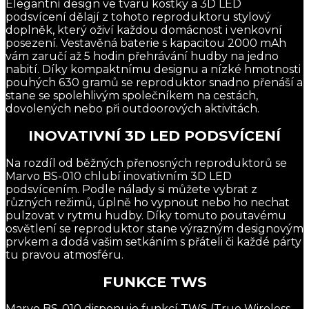
Elegantní design ve tvaru kostky a 3D LED
podsvícení dělají z tohoto reproduktoru stylový
doplněk, který oživí každou domácnost i venkovní
posezení. Vestavěná baterie s kapacitou 2000 mAh
vám zaručí až 5 hodin přehrávání hudby na jedno
nabití. Díky kompaktnímu designu a nízké hmotnosti
pouhých 630 gramů se reproduktor snadno přenáší a
stane se spolehlivým společníkem na cestách,
dovolených nebo při outdoorových aktivitách.
INOVATIVNÍ 3D LED PODSVÍCENÍ
Na rozdíl od běžných přenosných reproduktorů se
Marvo BS-010 chlubí inovativním 3D LED
podsvícením. Podle nálady si můžete vybrat z
různých režimů, úplně ho vypnout nebo ho nechat
pulzovat v rytmu hudby. Díky tomuto poutavému
osvětlení se reproduktor stane výrazným designovým
prvkem a dodá vašim setkáním s přáteli či každé párty
tu pravou atmosféru.
FUNKCE TWS
Marvo BS-010 disponuje funkcí TWS (True Wireless