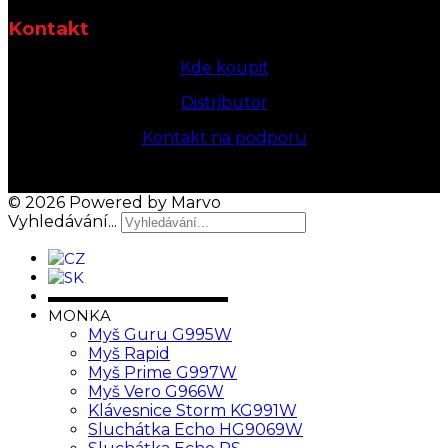
Kontakt
Kde koupit
Distributor
Kontakt na podporu
© 2026 Powered by Marvo
Vyhledávání...
▬▬▬▬▬▬▬▬▬▬▬▬
MONKA
Myš Guru G995W
Myš Rapid
Myš Prime G997W
Myš Vero G966W
Klávesnice Storm KG991W
Sluchátka Echo HG9069W