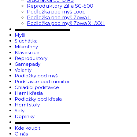
Sluchátka Echo RS
Reproduktory Zilla SG-500
Podložka pod myš Loop
Podložka pod myš Zowa L
Podložka pod myš Zowa XL/XXL
▬▬▬▬▬▬▬▬▬▬▬▬
Myši
Sluchátka
Mikrofony
Klávesnice
Reproduktory
Gamepady
Volanty
Podložky pod myš
Podstavce pod monitor
Chladící podstavce
Herní křesla
Podložky pod křesla
Herní stoly
Sety
Doplňky
▬▬▬▬▬▬▬▬▬▬▬▬
Kde koupit
O nás