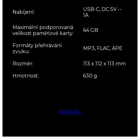
USB-C, DC 5V --
Nabíjení:
1A
Maximální podporovaná
64 GB
velikost paměťové karty:
Formáty přehrávání
MP3, FLAC, APE
zvuku:
Rozměr:
113 x 112 x 113 mm
Hmotnost:
630 g
MANUÁL