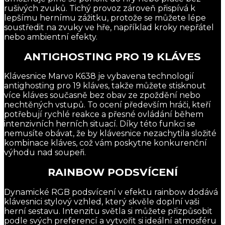
rušivých zvuků. Tichý provoz zároveň přispívá k
lepšímu hernímu zážitku, protože se můžete lépe
soustředit na zvuky ve hře, například kroky nepřátel
nebo ambientní efekty.
ANTIGHOSTING PRO 19 KLÁVES
Klávesnice Marvo K638 je vybavena technologií
antighosting pro 19 kláves, takže můžete stisknout
více kláves současně bez obav ze zpoždění nebo
nechtěných vstupů. To ocení především hráči, kteří
potřebují rychlé reakce a přesné ovládání během
intenzivních herních situací. Díky této funkci se
nemusíte obávat, že by klávesnice nezachytila složité
kombinace kláves, což vám poskytne konkurenční
výhodu nad soupeři.
RAINBOW PODSVÍCENÍ
Dynamické RGB podsvícení v efektu rainbow dodává
klávesnici stylový vzhled, který skvěle doplní vaši
herní sestavu. Intenzitu světla si můžete přizpůsobit
podle svých preferencí a vytvořit si ideální atmosféru