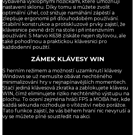
vybavena výklopnými nožičkami, které umožňují
nastavení sklonu. Díky tomu si můžete zvolit
optimální úhel, což snižuje namáhání zápěstí a
zlepšuje ergonomii při dlouhodobém používání.
Stabilní konstrukce a protiskluzové prvky zajistí, že
klávesnice pevně drží na stole i při intenzivním
používání. S Marvo K638 získáte nejen stylovou, ale
také pohodlnou a praktickou klávesnici pro
každodenní použití.
ZÁMEK KLÁVESY WIN
S herním režimem a možností uzamknutí klávesy
Windows se už nemusíte obávat nechtěného
minimalizování hry v nejnapínavějších momentech.
Stačí jediná klávesová zkratka a zablokujete klávesu
WIN, čímž eliminujete riziko nechtěného výstupu na
plochu. To ocení zejména hráči FPS a MOBA her, kde
každá sekunda rozhoduje o vítězství nebo porážce.
Tato funkce zajistí, že vás během hraní nic nevyruší a
vy se můžete plně soustředit na akci.