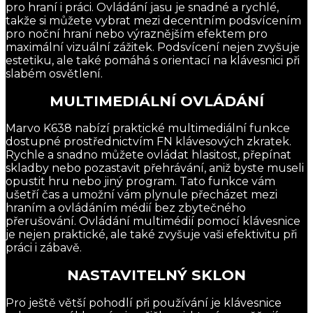
pro hraní i práci. Ovládání jasu je snadné a rychlé,
takže si můžete vybrat mezi decentním podsvícením
pro noční hraní nebo výraznějším efektem pro
maximální vizuální zážitek. Podsvícení nejen zvyšuje
estetiku, ale také pomáhá s orientací na klávesnici při
slabém osvětlení.
MULTIMEDIÁLNÍ OVLÁDÁNÍ
Marvo K638 nabízí praktické multimediální funkce
dostupné prostřednictvím FN klávesových zkratek.
Rychle a snadno můžete ovládat hlasitost, přepínat
skladby nebo pozastavit přehrávání, aniž byste museli
opustit hru nebo jiný program. Tato funkce vám
ušetří čas a umožní vám plynule přecházet mezi
hraním a ovládáním médií bez zbytečného
přerušování. Ovládání multimédií pomocí klávesnice
je nejen praktické, ale také zvyšuje vaši efektivitu při
práci i zábavě.
NASTAVITELNÝ SKLON
Pro ještě větší pohodlí při používání je klávesnice