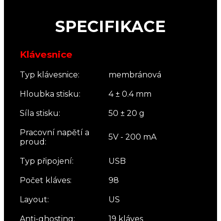
SPECIFIKACE
Klávesnice
Typ klávesnice:
membránová
Hloubka stisku:
4 ± 0.4 mm
Síla stisku:
50 ± 20 g
Pracovní napětí a
5V - 200 mA
proud:
Typ připojení:
USB
Počet kláves:
98
Layout:
US
Anti-ghosting:
19 kláves