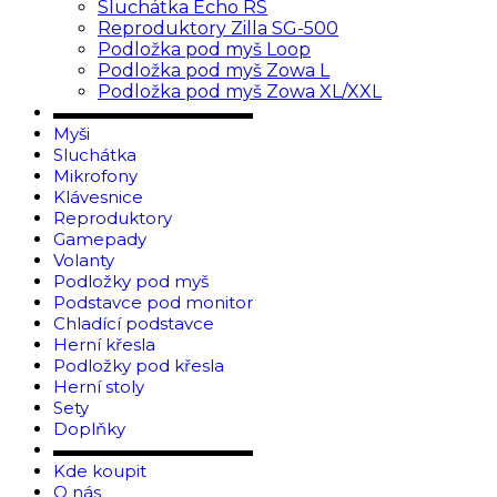
Sluchátka Echo RS
Reproduktory Zilla SG-500
Podložka pod myš Loop
Podložka pod myš Zowa L
Podložka pod myš Zowa XL/XXL
▬▬▬▬▬▬▬▬▬▬▬▬
Myši
Sluchátka
Mikrofony
Klávesnice
Reproduktory
Gamepady
Volanty
Podložky pod myš
Podstavce pod monitor
Chladící podstavce
Herní křesla
Podložky pod křesla
Herní stoly
Sety
Doplňky
▬▬▬▬▬▬▬▬▬▬▬▬
Kde koupit
O nás