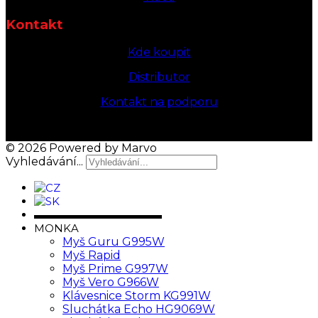
Kontakt
Kde koupit
Distributor
Kontakt na podporu
© 2026 Powered by Marvo
Vyhledávání...
▬▬▬▬▬▬▬▬▬▬▬▬
MONKA
Myš Guru G995W
Myš Rapid
Myš Prime G997W
Myš Vero G966W
Klávesnice Storm KG991W
Sluchátka Echo HG9069W