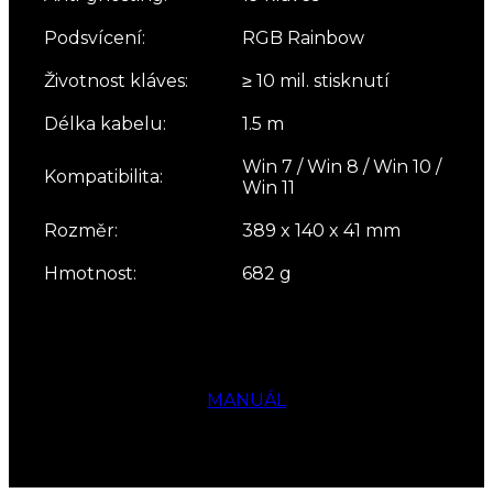
Podsvícení:
RGB Rainbow
Životnost kláves:
≥ 10 mil. stisknutí
Délka kabelu:
1.5 m
Win 7 / Win 8 / Win 10 /
Kompatibilita:
Win 11
Rozměr:
389 x 140 x 41 mm
Hmotnost:
682 g
MANUÁL