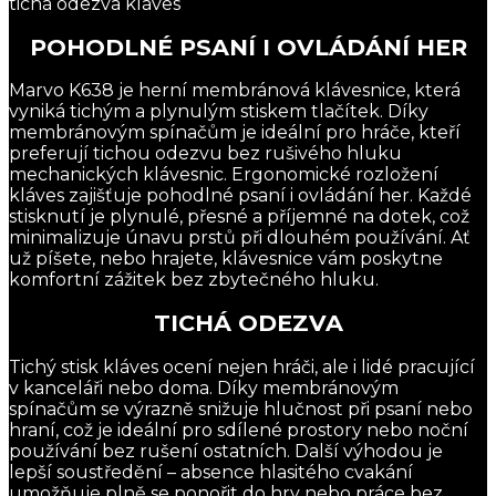
tichá odezva kláves
POHODLNÉ PSANÍ I OVLÁDÁNÍ HER
Marvo K638 je herní membránová klávesnice, která
vyniká tichým a plynulým stiskem tlačítek. Díky
membránovým spínačům je ideální pro hráče, kteří
preferují tichou odezvu bez rušivého hluku
mechanických klávesnic. Ergonomické rozložení
kláves zajišťuje pohodlné psaní i ovládání her. Každé
stisknutí je plynulé, přesné a příjemné na dotek, což
minimalizuje únavu prstů při dlouhém používání. Ať
už píšete, nebo hrajete, klávesnice vám poskytne
komfortní zážitek bez zbytečného hluku.
TICHÁ ODEZVA
Tichý stisk kláves ocení nejen hráči, ale i lidé pracující
v kanceláři nebo doma. Díky membránovým
spínačům se výrazně snižuje hlučnost při psaní nebo
hraní, což je ideální pro sdílené prostory nebo noční
používání bez rušení ostatních. Další výhodou je
lepší soustředění – absence hlasitého cvakání
umožňuje plně se ponořit do hry nebo práce bez