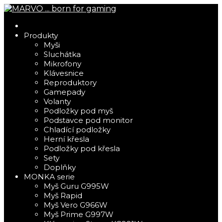
Produkty
Myši
Sluchátka
Mikrofony
Klávesnice
Reproduktory
Gamepady
Volanty
Podložky pod myš
Podstavce pod monitor
Chladící podložky
Herní křesla
Podložky pod křesla
Sety
Doplňky
MONKA serie
Myš Guru G995W
Myš Rapid
Myš Vero G966W
Myš Prime G997W