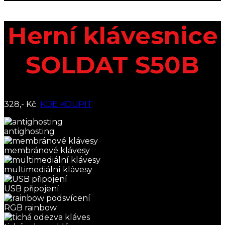
Herní klávesnice
SOLDAT S50B
328,- Kč
KDE KOUPIT
antighosting
membránové klávesy
multimediální klávesy
USB připojení
RGB rainbow